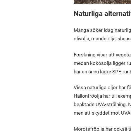
Naturliga alternat
Många söker idag naturliga
olivolja, mandelolja, shea
Forskning visar att vegeta
medan kokosolja ligger ru
har en ännu lägre SPF, runt
Vissa naturliga oljor har 
Hallonfröolja har till ex
beaktade UVA-strålning. Ny
men att skyddet mot UVA är
Morotsfröolja har också ti