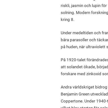
riskli, jasmin och lupin f
solning. Modern forskning 
kring 8.
Under medeltiden och fram
bära parasoller och täcka
på huden, när ultraviolett
På 1920-talet förändrades 
att solandet ökade, börja
forskare med zinkoxid so
Andra världskriget bidro
Benjamin Green utvecklade
Coppertone. Under 1940-t
vilket blev starten för so