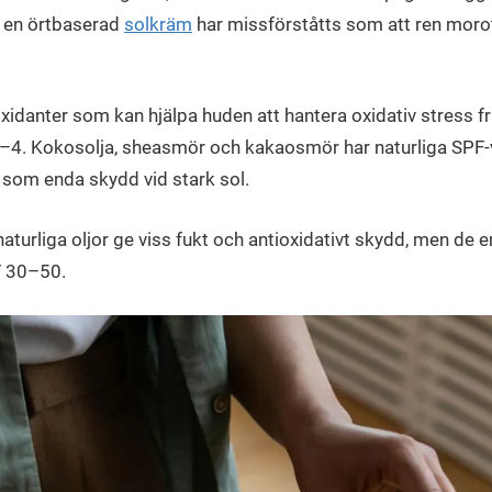
i en örtbaserad
solkräm
har missförståtts som att ren morots
xidanter som kan hjälpa huden att hantera oxidativ stress f
 2–4. Kokosolja, sheasmör och kakaosmör har naturliga SPF-
som enda skydd vid stark sol.
urliga oljor ge viss fukt och antioxidativt skydd, men de er
 30–50.