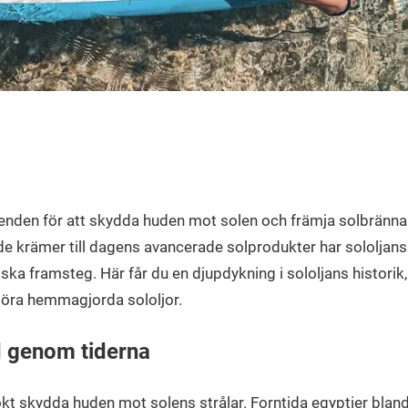
usenden för att skydda huden mot solen och främja solbränna.
de krämer till dagens avancerade solprodukter har sololjans 
ka framsteg. Här får du en djupdykning i sololjans historik, 
göra hemmagjorda sololjor.
d genom tiderna
kt skydda huden mot solens strålar. Forntida egyptier bla