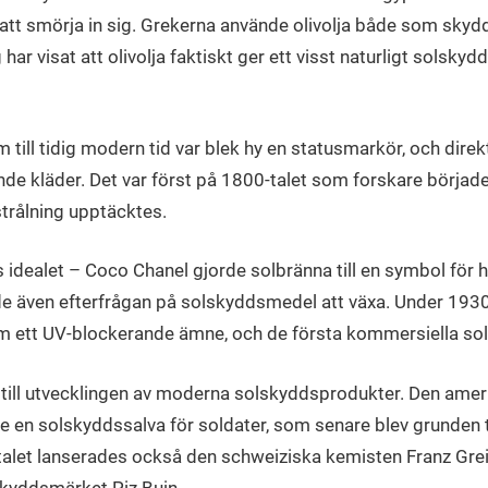
ör att smörja in sig. Grekerna använde olivolja både som skyd
har visat att olivolja faktiskt ger ett visst naturligt solsk
 till tidig modern tid var blek hy en statusmarkör, och dire
nde kläder. Det var först på 1800-talet som forskare börjad
 strålning upptäcktes.
idealet – Coco Chanel gjorde solbränna till en symbol för hä
de även efterfrågan på solskyddsmedel att växa. Under 193
m ett UV-blockerande ämne, och de första kommersiella so
g till utvecklingen av moderna solskyddsprodukter. Den ame
 en solskyddssalva för soldater, som senare blev grunden t
alet lanserades också den schweiziska kemisten Franz Grei
lskyddsmärket Piz Buin.