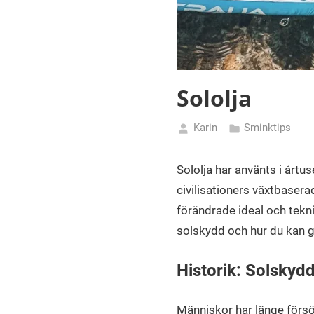
Sololja
Karin
Sminktips
mars
1,
Sololja har använts i årt
2025
civilisationers växtbasera
förändrade ideal och teknis
solskydd och hur du kan 
Historik: Solskyd
Människor har länge försö