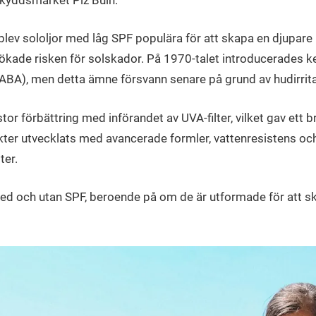
blev sololjor med låg SPF populära för att skapa en djupare
kade risken för solskador. På 1970-talet introducerades ke
BA), men detta ämne försvann senare på grund av hudirrita
or förbättring med införandet av UVA-filter, vilket gav ett
ter utvecklats med avancerade formler, vattenresistens oc
ter.
med och utan SPF, beroende på om de är utformade för att s