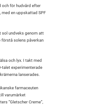
d och för hudvård efter
ydd, med en uppskattad SPF
kt sol undveks genom att
e förstå solens påverkan
lsa och lyx. I takt med
0-talet experimenterade
lkrämerna lanserades.
rikanske farmaceuten
ill varumärket
ters ”Gletscher Creme”,