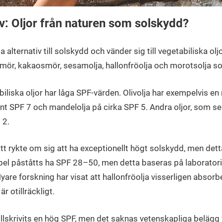
iv: Oljor från naturen som solskydd?
 alternativ till solskydd och vänder sig till vegetabiliska ol
smör, kakaosmör, sesamolja, hallonfröolja och morotsolja so
biliska oljor har låga SPF-värden. Olivolja har exempelvis en 
nt SPF 7 och mandelolja på cirka SPF 5. Andra oljor, som s
 2.
fått rykte om sig att ha exceptionellt högt solskydd, men det
empel påståtts ha SPF 28–50, men detta baseras på laborator
are forskning har visat att hallonfröolja visserligen absorb
 otillräckligt.
llskrivits en hög SPF, men det saknas vetenskapliga belägg f