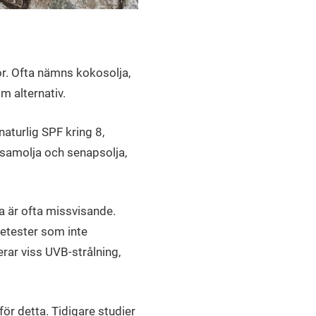
jor. Ofta nämns kokosolja,
m alternativ.
naturlig SPF kring 8,
esamolja och senapsolja,
ta är ofta missvisande.
ietester som inte
erar viss UVB-strålning,
ör detta. Tidigare studier