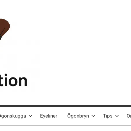
Ögonskugga
Eyeliner
Ögonbryn
Tips
O