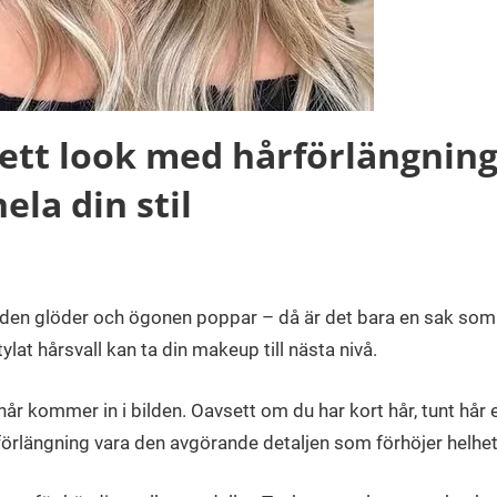
tt look med hårförlängning 
ela din stil
uden glöder och ögonen poppar – då är det bara en sak som
lstylat hårsvall kan ta din makeup till nästa nivå.
hår kommer in i bilden. Oavsett om du har kort hår, tunt hår e
årförlängning vara den avgörande detaljen som förhöjer helhet