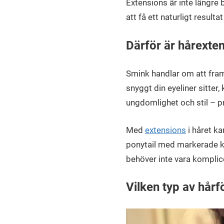
Extensions är inte längre b
att få ett naturligt resul
Därför är hårexte
Smink handlar om att fram
snyggt din eyeliner sitter,
ungdomlighet och stil – 
Med
extensions
i håret k
ponytail med markerade ki
behöver inte vara komplic
Vilken typ av hårf