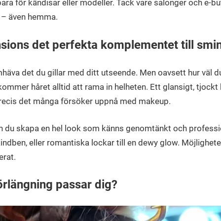
ara för kändisar eller modeller. Tack vare salonger och e-buti
tat – även hemma.
nsions det perfekta komplementet till smi
häva det du gillar med ditt utseende. Men oavsett hur väl du
 kommer håret alltid att rama in helheten. Ett glansigt, tjockt 
precis det många försöker uppnå med makeup.
an du skapa en hel look som känns genomtänkt och profession
ndben, eller romantiska lockar till en dewy glow. Möjlighet
erat.
örlängning passar dig?