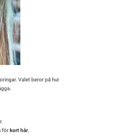
roringar. Valet beror på hur
lägga.
r.
n för
kort hår
.