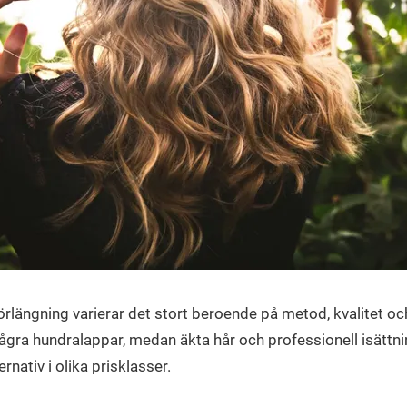
förlängning varierar det stort beroende på metod, kvalitet oc
ågra hundralappar, medan äkta hår och professionell isättni
rnativ i olika prisklasser.