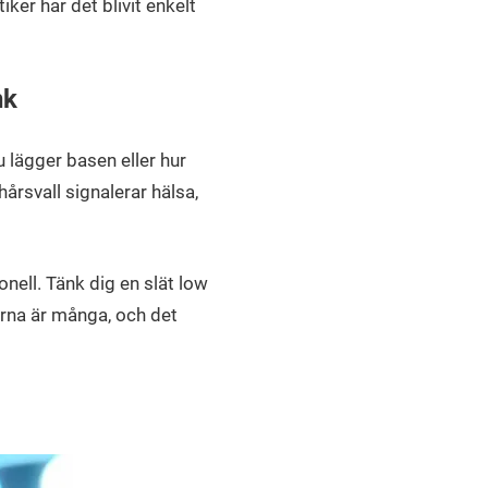
ker har det blivit enkelt
nk
 lägger basen eller hur
hårsvall signalerar hälsa,
ell. Tänk dig en slät low
erna är många, och det