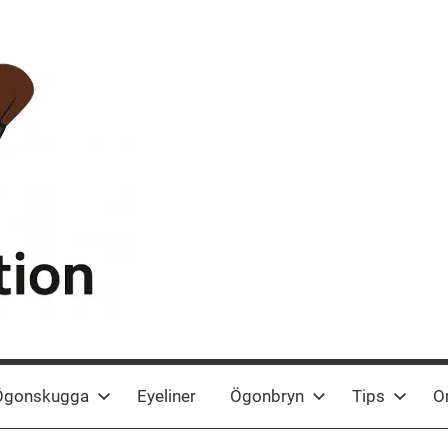
Ögonskugga
Eyeliner
Ögonbryn
Tips
O