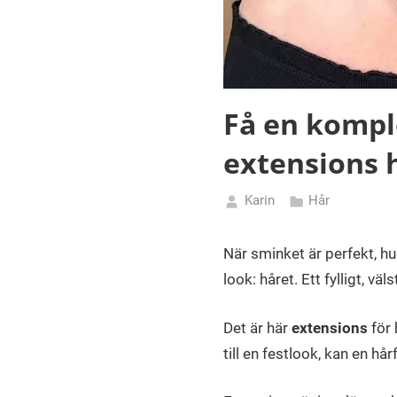
Få en komple
extensions h
Karin
Hår
augusti
6,
När sminket är perfekt, h
2025
look: håret. Ett fylligt, vä
Det är här
extensions
för 
till en festlook, kan en h